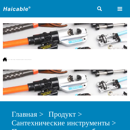



Вы здесь:
Главная
>
Продукт
>
Сантехнические инструменты
>
Прессы для силовых труб
Главная
>
Продукт
>
Сантехнические инструменты
>