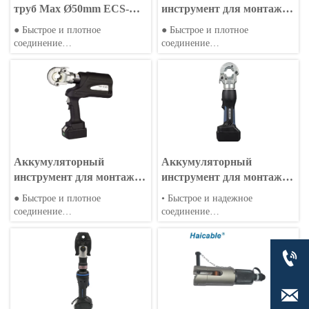
труб Max Ø50mm ECS-
инструмент для монтажа
108K
труб Max ∅108mm EMT-
● Быстрое и плотное
● Быстрое и плотное
108K
соединение
соединение
● Совместимость с различными
● Совместимость с различными
типами труб
типами труб
● Портативный и простой в
● Портативный и простой в
использовании
использовании
Аккумуляторный
Аккумуляторный
инструмент для монтажа
инструмент для монтажа
труб Max Ø32mm EMT-
труб Max Ø32mm BH-
● Быстрое и плотное
• Быстрое и надежное
1632D
1632D
соединение
соединение
● Совместимость с различными
• Совместимость с различными
типами труб
типами труб
● Портативный и простой в
• Портативность и простота

использовании
использования
