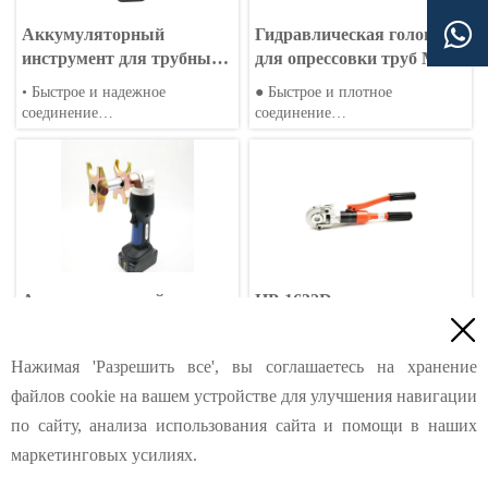

Аккумуляторный
Гидравлическая головка
инструмент для трубных
для опрессовки труб Max
соединений BH-1332K,
Ø54mm EP-10
• Быстрое и надежное
● Быстрое и плотное
макс. Ø32 мм
соединение
соединение
• Совместимость с различными
● Совместимость с различными
типами труб
типами труб
• Портативность и простота
● Портативный и простой в
использования
использовании
Аккумуляторный пресс
HP-1632D

для труб BH-L1432, макс.
Гидравлический
Ø32 мм
инструмент для обжима

• Быстрое и надежное
● Быстрое и плотное
Нажимая 'Разрешить все', вы соглашаетесь на хранение
труб
соединение
соединение
файлов cookie на вашем устройстве для улучшения навигации
• Совместимость с различными
● Совместимость с различными
типами труб
типами труб
по сайту, анализа использования сайта и помощи в наших
• Портативность и простота
● Портативный и простой в
маркетинговых усилиях.
использования
использовании