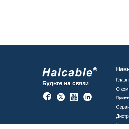
Нав
Главн
Будьте на связи
О ком




Продук
Серв
Дист
Ново