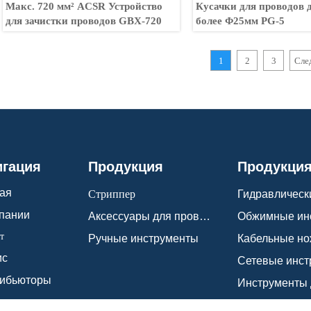
Макс. 720 мм² ACSR Устройство
Кусачки для проводов 
для зачистки проводов GBX-720
более Φ25мм PG-5
1
2
3
Сле
игация
Продукция
Продукци
ая
Стриппер
пании
Аксессуары для проводов
т
Ручные инструменты
Кабельные н
ис
Сетевые инс
рибьюторы
сти