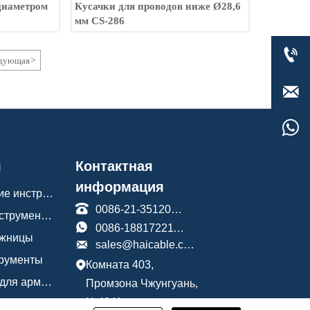
диаметром
Кусачки для проводов ниже Ø28,6
мм CS-286

дующая
>


я
Контактная
информация
Гидравлические инструменты

0086-21-35120588
Обжимные инструменты

0086-18817221191
ожницы

sales@haicable.com
трументы
Комната 403,

Инструменты для арматуры
Промзона Чжунгуань,
№43 Ханьданьская
Сантехнические инструменты