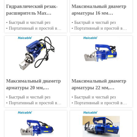
Гидравлический резак-
Максимальный диаметр
расширитель Max
арматуры 16 мм
Ø300mm BC-300
Электрический резчик
• Быстрый и чистый рез
• Быстрый и чистый рез
арматуры RC-16
• Портативный и простой в
• Портативный и простой в
эксплуатации
эксплуатации
• Широкий спектр применения
• Широкий спектр применения
Максимальный диаметр
Максимальный диаметр
арматуры 20 мм,
арматуры 22 мм,
электрический резак для
электрический резчик
• Быстрый и чистый рез
• Быстрый и чистый рез
арматуры RC-20
арматуры RC-22
• Портативный и простой в
• Портативный и простой в
эксплуатации
эксплуатации
• Широкий спектр применения
• Широкий спектр применения