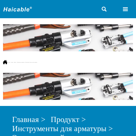



Вы здесь:
Главная
>
Продукт
>
Инструменты для арматуры
>
Электрический станок для резки арматуры
Главная
>
Продукт
>
Инструменты для арматуры
>