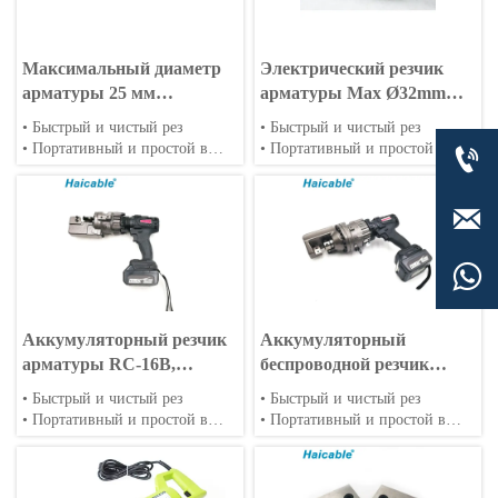
Максимальный диаметр
Электрический резчик
арматуры 25 мм
арматуры Max Ø32mm
Электрический резчик
RC-32
• Быстрый и чистый рез
• Быстрый и чистый рез
арматуры RC-25
• Портативный и простой в
• Портативный и простой в

эксплуатации
эксплуатации
• Широкий спектр применения
• Широкий спектр применения


Аккумуляторный резчик
Аккумуляторный
арматуры RC-16B,
беспроводной резчик
максимальный диаметр
арматуры Max Ø20mm
• Быстрый и чистый рез
• Быстрый и чистый рез
16 мм
RC-20B
• Портативный и простой в
• Портативный и простой в
эксплуатации
эксплуатации
• Широкий спектр применения
• Широкий спектр применения