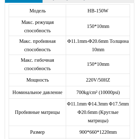
• Одностороннего действия.
Модель
HB-150W
• Шинопровод 3 в 1: резка, гибка, пробивка.
Макс. режущая
• Прочная и жесткая рама, надежная конструкция.
150*10mm
способность
• Высокое качество резки, гибки и пробивки, быстрое
Макс. пробивная
Φ11.1mm-Φ20.6mm Толщина
время цикла.
способность
10mm
• Высокая безопасность эксплуатации со встроенной
системой безопасности.
Макс. гибочная
150*10mm
• Благодаря гидравлической мощности обеспечивается
способность
простая и быстрая работа.
Мощность
220V/50HZ
• В комплекте: CB-200A, CH-60, CWC-150 и EHP-63A.
Номинальное давление
700kg/cm² (10000psi)
Φ11.1mm Φ14.3mm Φ17.5mm
Пробивные матрицы
Φ20.6mm (Круглые
матрицы)
Размер
900*660*1220mm