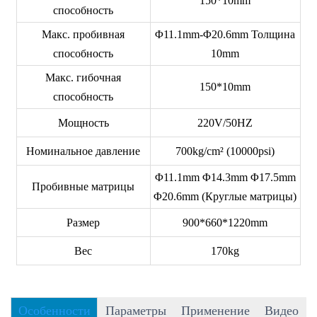
150*10mm
способность
Макс. пробивная
Φ11.1mm-Φ20.6mm Толщина
способность
10mm
Макс. гибочная
150*10mm
способность
Мощность
220V/50HZ
Номинальное давление
700kg/cm² (10000psi)
Φ11.1mm Φ14.3mm Φ17.5mm
Пробивные матрицы
Φ20.6mm (Круглые матрицы)
Размер
900*660*1220mm
Вес
170kg
Особенности
Параметры
Применение
Видео