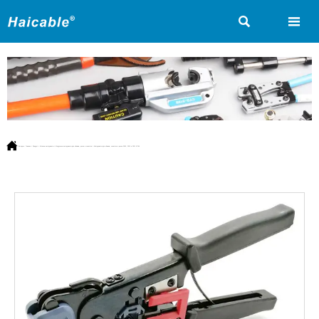



Вы здесь:
Главная
>
Продукт
>
Сетевые инструменты
>
Модульные инструменты для обжима, резки и зачистки
>
Инструменты для обжима, зачистки и резки RJ45, RJ12 и RJ11 HT-86