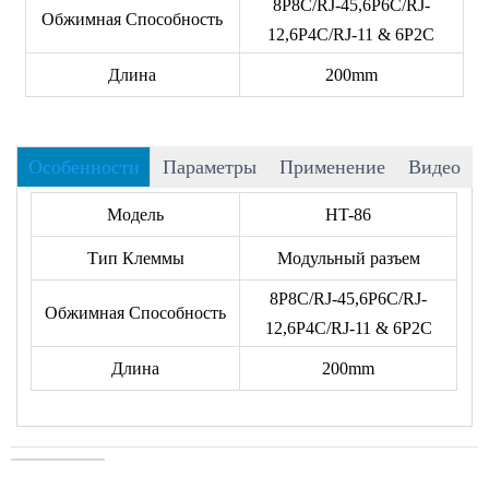
8P8C/RJ-45,6P6C/RJ-
Обжимная Способность
12,6P4C/RJ-11 & 6P2C
Длина
200mm
Особенности
Параметры
Применение
Видео
• Роскошная рама изготовлена из стали, легкая и
Модель
HT-86
компактная.
Тип Клеммы
Модульный разъем
• Обрезка и зачистка провода за одну операцию, просто
и эффективно.
8P8C/RJ-45,6P6C/RJ-
Обжимная Способность
• С круглым съемником кабеля
12,6P4C/RJ-11 & 6P2C
• Упаковано в блистерную карту.
Длина
200mm